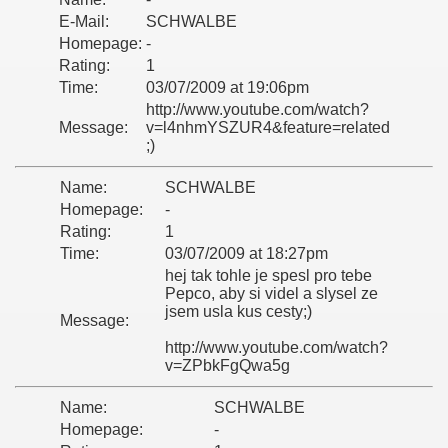
E-Mail:
SCHWALBE
Homepage:
-
Rating:
1
Time:
03/07/2009 at 19:06pm
http://www.youtube.com/watch?
Message:
v=l4nhmYSZUR4&feature=related
;)
Name:
SCHWALBE
Homepage:
-
Rating:
1
Time:
03/07/2009 at 18:27pm
hej tak tohle je spesl pro tebe
Pepco, aby si videl a slysel ze
jsem usla kus cesty;)
Message:
http://www.youtube.com/watch?
v=ZPbkFgQwa5g
Name:
SCHWALBE
Homepage:
-