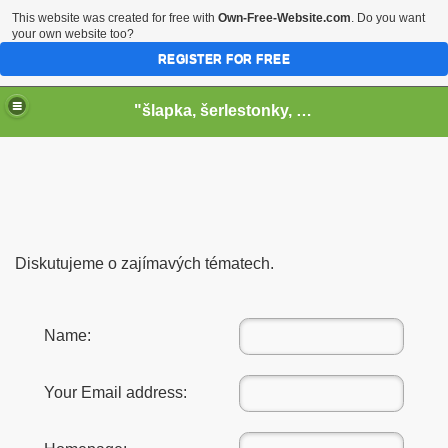
This website was created for free with
Own-Free-Website.com
. Do you want
your own website too?
REGISTER FOR FREE
"šlapka, šerlestonky, kopák, paličky, kotel, dva tomy, virbl, pučená čína a vysokorychlostní bycikl"
Diskutujeme o zajímavých tématech.
Name:
Your Email address: