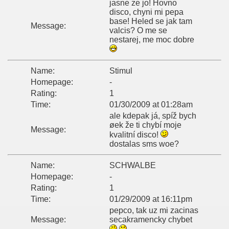
jasne ze jo! Hovno
disco, chyni mi pepa
base! Heled se jak tam
Message:
valcis? O me se
nestarej, me moc dobre
Name:
Stimul
Homepage:
-
Rating:
1
Time:
01/30/2009 at 01:28am
ale kdepak já, spíž bych
øek že ti chybí moje
Message:
kvalitní disco!
dostalas sms woe?
Name:
SCHWALBE
Homepage:
-
Rating:
1
Time:
01/29/2009 at 16:11pm
pepco, tak uz mi zacinas
Message:
secakramencky chybet