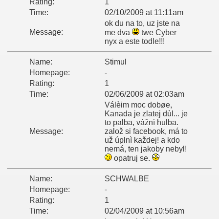
Rating:
1
Time:
02/10/2009 at 11:11am
ok du na to, uz jste na
Message:
me dva
twe Cyber
nyx a este todle!!!
Name:
Stimul
Homepage:
-
Rating:
1
Time:
02/06/2009 at 02:03am
Válèim moc dobøe,
Kanada je zlatej dùl... je
to palba, vážnì hulba.
Message:
založ si facebook, má to
už úplnì každej! a kdo
nemá, ten jakoby nebyl!
opatruj se.
Name:
SCHWALBE
Homepage:
-
Rating:
1
Time:
02/04/2009 at 10:56am