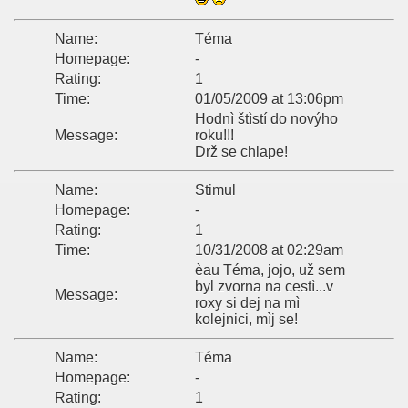
Name:
Téma
Homepage:
-
Rating:
1
Time:
01/05/2009 at 13:06pm
Hodnì štìstí do novýho
Message:
roku!!!
Drž se chlape!
Name:
Stimul
Homepage:
-
Rating:
1
Time:
10/31/2008 at 02:29am
èau Téma, jojo, už sem
byl zvorna na cestì...v
Message:
roxy si dej na mì
kolejnici, mìj se!
Name:
Téma
Homepage:
-
Rating:
1