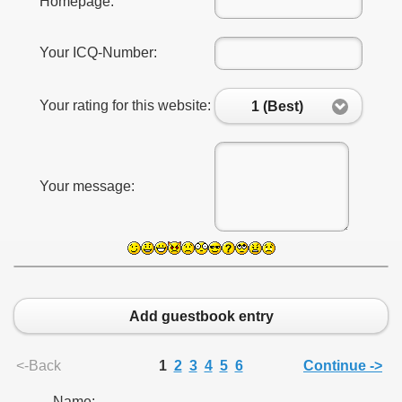
Homepage:
Your ICQ-Number:
Your rating for this website:
1 (Best)
Your message:
Add guestbook entry
<-Back
1
2
3
4
5
6
Continue ->
Name:
-